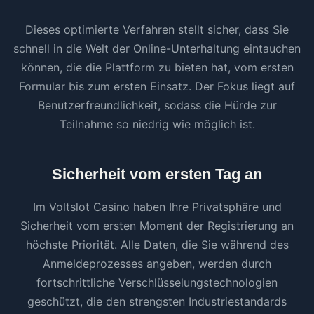
Dieses optimierte Verfahren stellt sicher, dass Sie
schnell in die Welt der Online-Unterhaltung eintauchen
können, die die Plattform zu bieten hat, vom ersten
Formular bis zum ersten Einsatz. Der Fokus liegt auf
Benutzerfreundlichkeit, sodass die Hürde zur
Teilnahme so niedrig wie möglich ist.
Sicherheit vom ersten Tag an
Im Voltslot Casino haben Ihre Privatsphäre und
Sicherheit vom ersten Moment der Registrierung an
höchste Priorität. Alle Daten, die Sie während des
Anmeldeprozesses angeben, werden durch
fortschrittliche Verschlüsselungstechnologien
geschützt, die den strengsten Industriestandards