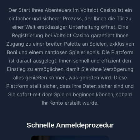
Der Start Ihres Abenteuers im Voltslot Casino ist ein
einfacher und sicherer Prozess, der Ihnen die Tür zu
einer Welt erstklassiger Unterhaltung öffnet. Eine
Registrierung bei Voltslot Casino garantiert Ihnen
Zugang zu einer breiten Palette an Spielen, exklusiven
Boni und einem nahtlosen Spielerlebnis. Die Plattform
ist darauf ausgelegt, Ihnen schnell und effizient den
Einstieg zu ermöglichen, damit Sie ohne Verzögerung
alles genießen können, was geboten wird. Diese
Plattform stellt sicher, dass Ihre Daten sicher sind und
Sie sofort mit dem Spielen beginnen können, sobald
Ihr Konto erstellt wurde.
Schnelle Anmeldeprozedur