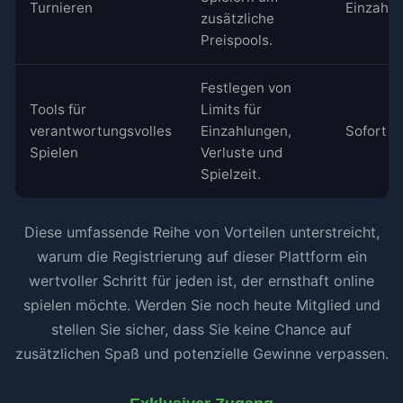
Turnieren
Einzahlu
zusätzliche
Preispools.
Festlegen von
Tools für
Limits für
verantwortungsvolles
Einzahlungen,
Sofort
Spielen
Verluste und
Spielzeit.
Diese umfassende Reihe von Vorteilen unterstreicht,
warum die Registrierung auf dieser Plattform ein
wertvoller Schritt für jeden ist, der ernsthaft online
spielen möchte. Werden Sie noch heute Mitglied und
stellen Sie sicher, dass Sie keine Chance auf
zusätzlichen Spaß und potenzielle Gewinne verpassen.