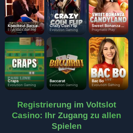
Knockout Baccarat
Crazy Coin Flip
Sweet Bonanza Candyland
Evolution Gaming
Evolution Gaming
Pragmatic Play
Craps
Baccarat
Bac Bo
Evolution Gaming
Evolution Gaming
Evolution Gaming
Registrierung im Voltslot
Casino: Ihr Zugang zu allen
Spielen