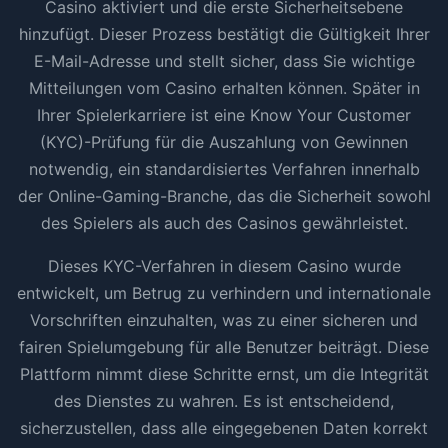
Casino aktiviert und die erste Sicherheitsebene
hinzufügt. Dieser Prozess bestätigt die Gültigkeit Ihrer
E-Mail-Adresse und stellt sicher, dass Sie wichtige
Mitteilungen vom Casino erhalten können. Später in
Ihrer Spielerkarriere ist eine Know Your Customer
(KYC)-Prüfung für die Auszahlung von Gewinnen
notwendig, ein standardisiertes Verfahren innerhalb
der Online-Gaming-Branche, das die Sicherheit sowohl
des Spielers als auch des Casinos gewährleistet.
Dieses KYC-Verfahren in diesem Casino wurde
entwickelt, um Betrug zu verhindern und internationale
Vorschriften einzuhalten, was zu einer sicheren und
fairen Spielumgebung für alle Benutzer beiträgt. Diese
Plattform nimmt diese Schritte ernst, um die Integrität
des Dienstes zu wahren. Es ist entscheidend,
sicherzustellen, dass alle eingegebenen Daten korrekt