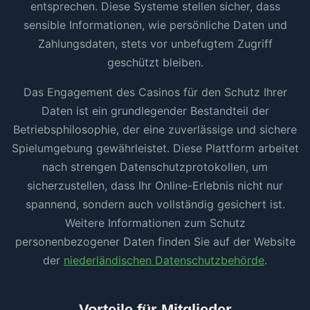
entsprechen. Diese Systeme stellen sicher, dass
sensible Informationen, wie persönliche Daten und
Zahlungsdaten, stets vor unbefugtem Zugriff
geschützt bleiben.
Das Engagement des Casinos für den Schutz Ihrer
Daten ist ein grundlegender Bestandteil der
Betriebsphilosophie, der eine zuverlässige und sichere
Spielumgebung gewährleistet. Diese Plattform arbeitet
nach strengen Datenschutzprotokollen, um
sicherzustellen, dass Ihr Online-Erlebnis nicht nur
spannend, sondern auch vollständig gesichert ist.
Weitere Informationen zum Schutz
personenbezogener Daten finden Sie auf der Website
der
niederländischen Datenschutzbehörde
.
Vorteile für Mitglieder