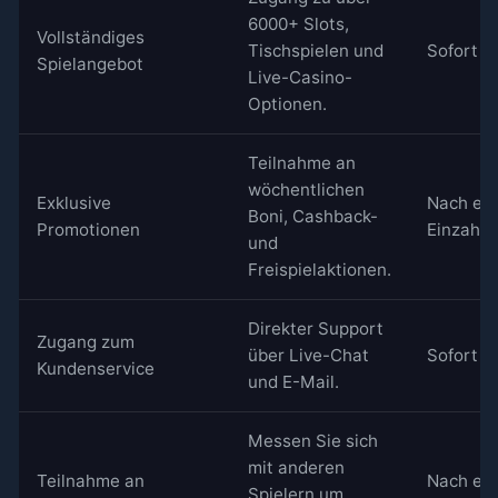
6000+ Slots,
Vollständiges
Tischspielen und
Sofort
Spielangebot
Live-Casino-
Optionen.
Teilnahme an
wöchentlichen
Exklusive
Nach ers
Boni, Cashback-
Promotionen
Einzahlu
und
Freispielaktionen.
Direkter Support
Zugang zum
über Live-Chat
Sofort
Kundenservice
und E-Mail.
Messen Sie sich
mit anderen
Teilnahme an
Nach ers
Spielern um