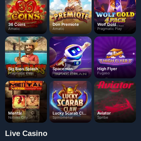
36 Coins
Don Premiote
Wolf Gold
Amatic
Amatic
Pragmatic Play
Big Bass Splash
Spaceman
High Flyer
Pragmatic Play
Pragmatic Play
Fugaso
Mental
Lucky Scarab Claw
Aviator
Nolimit City
Spinomenal
Spribe
Live Casino