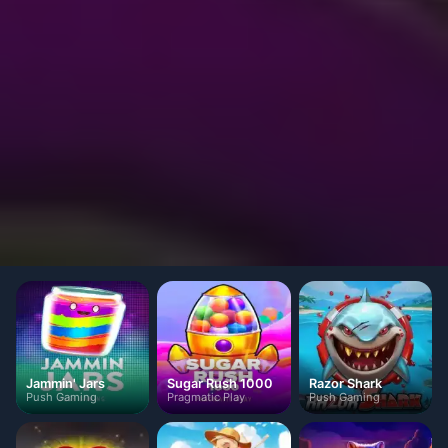
Jammin' Jars
Sugar Rush 1000
Razor Shark
Push Gaming
Pragmatic Play
Push Gaming