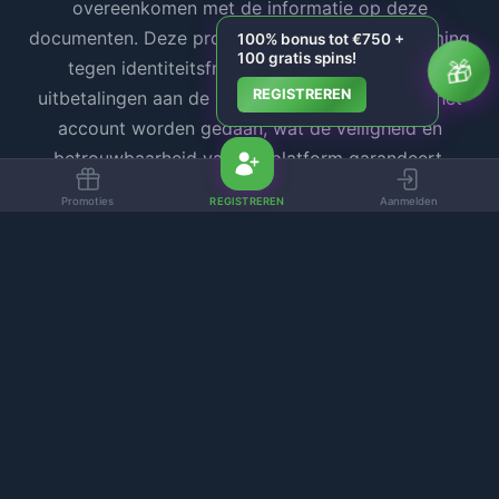
overeenkomen met de informatie op deze
documenten. Deze procedure dient ter bescherming
100% bonus tot €750 +
100 gratis spins!
🎁
tegen identiteitsfraude en zorgt ervoor dat
REGISTREREN
uitbetalingen aan de rechtmatige eigenaar van het
account worden gedaan, wat de veiligheid en
betrouwbaarheid van het platform garandeert.
Promoties
REGISTREREN
Aanmelden
Directe Bonusclaim
Na een succesvolle registratie en uw eerste storting
bij Voltslot Casino, bent u direct gerechtigd om uw
welkomstbonus te claimen, waarmee u een vliegende
start maakt op het platform. Dit royale aanbod kan
bestaan uit extra bonusgeld en een aanzienlijk aantal
gratis spins, waardoor uw speelplezier en winstkansen
direct toenemen. Het is een uitstekende manier om de