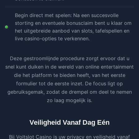
Begin direct met spelen: Na een succesvolle
storting en eventuele bonusclaim bent u klaar om
het uitgebreide aanbod van slots, tafelspellen en
live casino-opties te verkennen.
Deze gestroomlijnde procedure zorgt ervoor dat u
snel kunt duiken in de wereld van online entertainment
die het platform te bieden heeft, van het eerste
formulier tot de eerste inzet. De focus ligt op
gebruiksgemak, zodat de drempel om deel te nemen
zo laag mogelijk is.
Veiligheid Vanaf Dag Eén
Bij Voltslot Casino is uw privacy en veiligheid vanaf