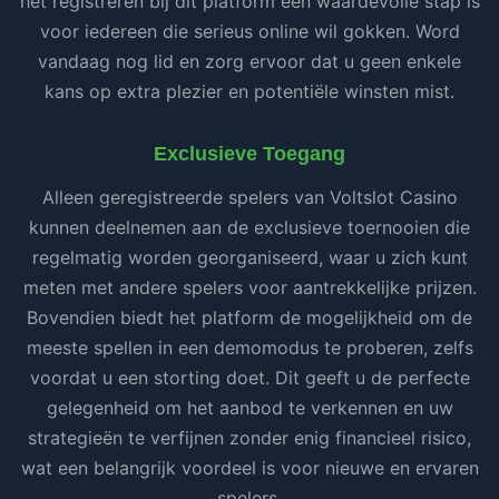
het registreren bij dit platform een waardevolle stap is
voor iedereen die serieus online wil gokken. Word
vandaag nog lid en zorg ervoor dat u geen enkele
kans op extra plezier en potentiële winsten mist.
Exclusieve Toegang
Alleen geregistreerde spelers van Voltslot Casino
kunnen deelnemen aan de exclusieve toernooien die
regelmatig worden georganiseerd, waar u zich kunt
meten met andere spelers voor aantrekkelijke prijzen.
Bovendien biedt het platform de mogelijkheid om de
meeste spellen in een demomodus te proberen, zelfs
voordat u een storting doet. Dit geeft u de perfecte
gelegenheid om het aanbod te verkennen en uw
strategieën te verfijnen zonder enig financieel risico,
wat een belangrijk voordeel is voor nieuwe en ervaren
spelers.