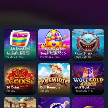
Jammin' Jars
Sugar Rush 1000
Razor Shark
Push Gaming
Pragmatic Play
Push Gaming
36 Coins
Don Premiote
Wolf Gold
Amatic
Amatic
Pragmatic Play