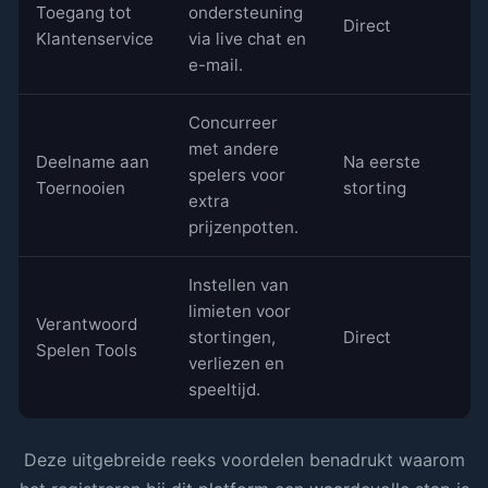
Toegang tot
ondersteuning
Direct
Klantenservice
via live chat en
e-mail.
Concurreer
met andere
Deelname aan
Na eerste
spelers voor
Toernooien
storting
extra
prijzenpotten.
Instellen van
limieten voor
Verantwoord
stortingen,
Direct
Spelen Tools
verliezen en
speeltijd.
Deze uitgebreide reeks voordelen benadrukt waarom